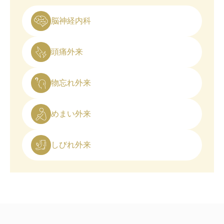
脳神経内科
頭痛外来
物忘れ外来
めまい外来
しびれ外来