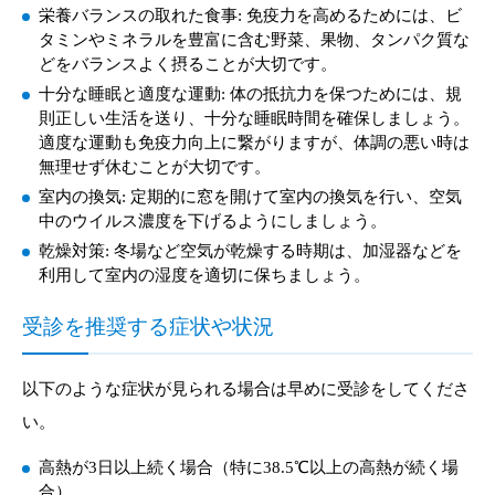
栄養バランスの取れた食事: 免疫力を高めるためには、ビ
タミンやミネラルを豊富に含む野菜、果物、タンパク質な
どをバランスよく摂ることが大切です。
十分な睡眠と適度な運動: 体の抵抗力を保つためには、規
則正しい生活を送り、十分な睡眠時間を確保しましょう。
適度な運動も免疫力向上に繋がりますが、体調の悪い時は
無理せず休むことが大切です。
室内の換気: 定期的に窓を開けて室内の換気を行い、空気
中のウイルス濃度を下げるようにしましょう。
乾燥対策: 冬場など空気が乾燥する時期は、加湿器などを
利用して室内の湿度を適切に保ちましょう。
受診を推奨する症状や状況
以下のような症状が見られる場合は早めに受診をしてくださ
い。
高熱が3日以上続く場合（特に38.5℃以上の高熱が続く場
合）