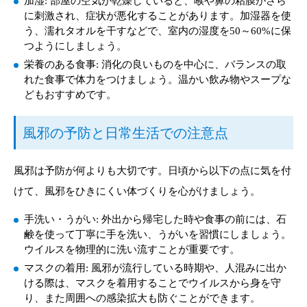
加湿: 部屋の空気が乾燥していると、喉や鼻の粘膜がさら
に刺激され、症状が悪化することがあります。加湿器を使
う、濡れタオルを干すなどで、室内の湿度を50～60%に保
つようにしましょう。
栄養のある食事: 消化の良いものを中心に、バランスの取
れた食事で体力をつけましょう。温かい飲み物やスープな
どもおすすめです。
風邪の予防と日常生活での注意点
風邪は予防が何よりも大切です。日頃から以下の点に気を付
けて、風邪をひきにくい体づくりを心がけましょう。
手洗い・うがい: 外出から帰宅した時や食事の前には、石
鹸を使って丁寧に手を洗い、うがいを習慣にしましょう。
ウイルスを物理的に洗い流すことが重要です。
マスクの着用: 風邪が流行している時期や、人混みに出か
ける際は、マスクを着用することでウイルスから身を守
り、また周囲への感染拡大も防ぐことができます。