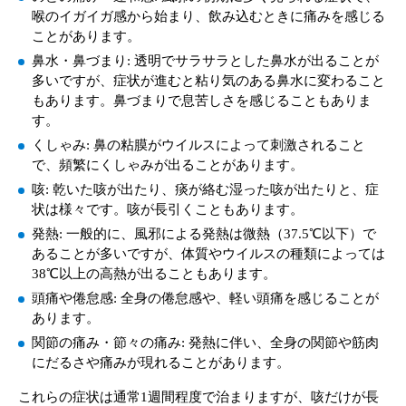
喉のイガイガ感から始まり、飲み込むときに痛みを感じる
ことがあります。
鼻水・鼻づまり: 透明でサラサラとした鼻水が出ることが
多いですが、症状が進むと粘り気のある鼻水に変わること
もあります。鼻づまりで息苦しさを感じることもありま
す。
くしゃみ: 鼻の粘膜がウイルスによって刺激されること
で、頻繁にくしゃみが出ることがあります。
咳: 乾いた咳が出たり、痰が絡む湿った咳が出たりと、症
状は様々です。咳が長引くこともあります。
発熱: 一般的に、風邪による発熱は微熱（37.5℃以下）で
あることが多いですが、体質やウイルスの種類によっては
38℃以上の高熱が出ることもあります。
頭痛や倦怠感: 全身の倦怠感や、軽い頭痛を感じることが
あります。
関節の痛み・節々の痛み: 発熱に伴い、全身の関節や筋肉
にだるさや痛みが現れることがあります。
これらの症状は通常1週間程度で治まりますが、咳だけが長