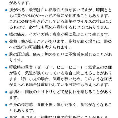
があります。
痰が出る：最初は白い粘液性の痰が多いですが、時間とと
もに黄色や緑がかった色の痰に変化することもあります。
これは炎症を引き起こしている細菌やウイルスの排出によ
るもので、必ずしも悪化を意味するわけではありません。
喉の痛み、イガイガ感：炎症が喉に及ぶことで生じます。
発熱：熱が出ることがあります。高熱が続く場合は、肺炎
への進行の可能性も考えられます。
胸の圧迫感、痛み：胸のあたりに不快感を感じることがあ
ります。
呼吸時の異音（ゼーゼー、ヒューヒュー）：気管支の炎症
が強く、気道が狭くなっている場合に聞こえることがあり
ます。特に小児の場合、気道が狭いため、このような症状
が見られる場合は重症化している可能性も考えられます。
息切れ：階段の上り下りなどで息切れを感じることがあり
ます。
全身の倦怠感、食欲不振：体がだるく、食欲がなくなるこ
ともあります。
鼻水、鼻づまり：初期には鼻の症状を伴うことがありま