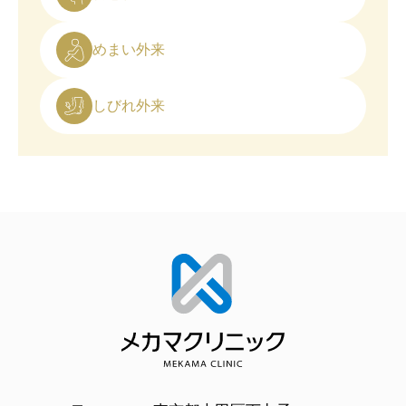
めまい外来
しびれ外来