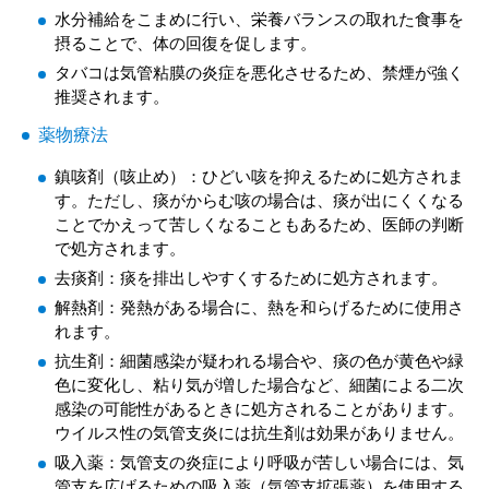
水分補給をこまめに行い、栄養バランスの取れた食事を
摂ることで、体の回復を促します。
タバコは気管粘膜の炎症を悪化させるため、禁煙が強く
推奨されます。
薬物療法
鎮咳剤（咳止め）：ひどい咳を抑えるために処方されま
す。ただし、痰がからむ咳の場合は、痰が出にくくなる
ことでかえって苦しくなることもあるため、医師の判断
で処方されます。
去痰剤：痰を排出しやすくするために処方されます。
解熱剤：発熱がある場合に、熱を和らげるために使用さ
れます。
抗生剤：細菌感染が疑われる場合や、痰の色が黄色や緑
色に変化し、粘り気が増した場合など、細菌による二次
感染の可能性があるときに処方されることがあります。
ウイルス性の気管支炎には抗生剤は効果がありません。
吸入薬：気管支の炎症により呼吸が苦しい場合には、気
管支を広げるための吸入薬（気管支拡張薬）を使用する