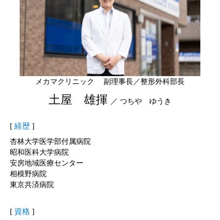
メカマクリニック 副理事長／整形外科部長
土屋 雄揮
／ つちや ゆうき
[
経歴
]
杏林大学医学部付属病院
昭和医科大学病院
安房地域医療センター
相模野病院
東京共済病院
[
資格
]